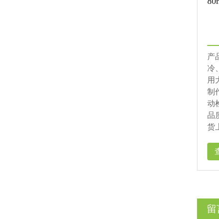
8
产
冷
用
制
动
品
货
留