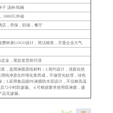
子 汤杯/纸碗
，1000只/外箱
酒店，劳保，职场，餐厅
免费杯身LOGO设计，简洁精美，尽显企业大气
0%定金，尾款发货前付清
质原浆，选用淋膜原纸材料；2.简约设计，清新自然
.采用纯净原生纤维化浆而成，不做荧光处理，绿色
保；3.采用食品级PE淋膜防水层设计，不仅耐高温
C，且72小时防渗漏。 4.可根据要求使用双淋膜，盛
产品无渗漏。
下一个