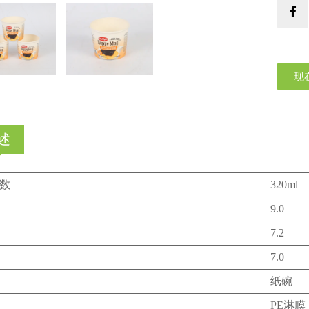
现
述
数
320ml
9.0
7.2
7.0
纸碗
PE淋膜