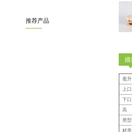
推荐产品
描
毫升
上口
下口
高
类型
材质