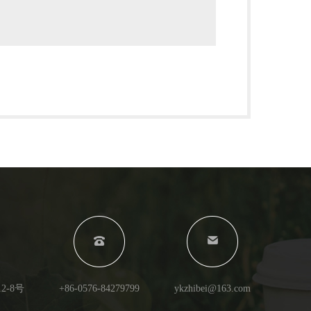
-8号
+86-0576-84279799
ykzhibei@163.com