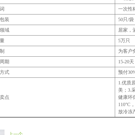
词
一次性杯
包装
50只/袋
领域
居家，
量
5万只
制
为客户
周期
15-20天
方式
预付3
1.优
美；3
卖点
健康环
110°
放冷冻
上一个