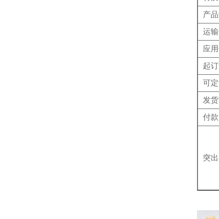
产品
运输
应用
起订
可定
发货
付款
突出