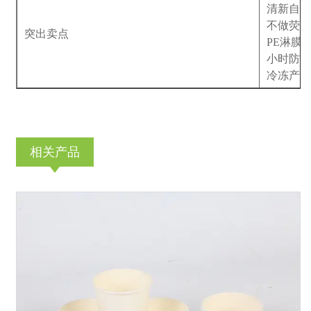
清新自然
不做荧光
突出卖点
PE淋膜
小时防渗
冷冻产
相关产品