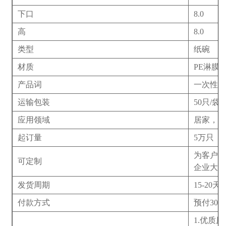
下口
8.0
高
8.0
类型
纸碗
材质
PE淋膜
产品词
一次性杯
运输包装
50只/袋
应用领域
居家，
起订量
5万只
为客户免
可定制
企业大
发货周期
15-20天
付款方式
预付30
1.优质