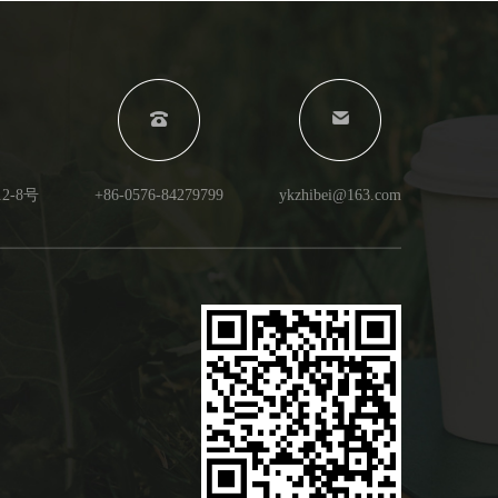
-8号
+86-0576-84279799
ykzhibei@163.com