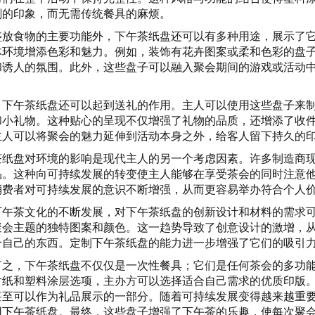
刻的印象，而无需传统餐具的麻烦。
盛放食物的主要功能外，下午茶纸盘还可以有多种用途，展示了
体环境增添色彩和魅力。例如，装饰有花卉图案或柔和色彩的盘
和诱人的氛围。此外，这些盘子可以融入聚会期间的游戏或活动
，下午茶纸盘还可以起到送礼的作用。主人可以使用这些盘子来
和小礼物。这种贴心的呈现不仅增强了礼物的品质，还增添了收
主人可以将聚会的魅力延伸到活动本身之外，给客人留下持久的
茶纸盘对环境的影响是现代主人的另一个考虑因素。许多制造商
品。这种向可持续发展的转变使主人能够在享受茶会的同时注意
消费者对可持续发展的意识不断增强，从而更容易举办符合个人
下午茶文化的不断发展，对下午茶纸盘的创新设计和材料的需求
聚会主题的独特图案和颜色。这一趋势导致了创意设计的激增，
合自己的东西。定制下午茶纸盘的能力进一步增强了它们的吸引
言之，下午茶纸盘不仅仅是一次性餐具；它们是任何茶会的多功
片纸和塑料涂层选项，主办方可以选择适合自己需求的优质印版
甚至可以作为礼品展示的一部分。随着可持续发展变得越来越重
用下午茶纸盘。最终，这些盘子增强了下午茶的乐趣，使每次聚