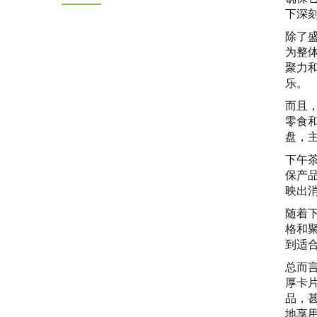
下深
除了
为整
聚力
乐。
而且
零食
盘，
下午
保产
映出
随着
格和
到适
总而
厚卡
品，
地享