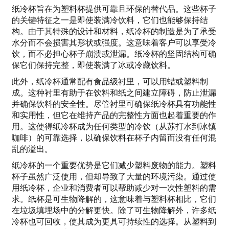
纸冷杯旨在为塑料杯提供可靠且环保的替代品。这些杯子
的关键特征之一是即使装满冷饮料，它们也能够保持结
构。由于其特殊的设计和材料，纸冷杯的制造是为了承受
水分而不会损害其形状或强度。这意味着客户可以享受冷
饮，而不必担心杯子崩溃或泄漏。纸冷杯的坚固结构可确
保它们保持完整，即使装满了冰或冷藏饮料。
此外，纸冷杯通常配有食品级衬里，可以用蜡或塑料制
成。这种衬里有助于在饮料和纸之间建立障碍，防止泄漏
并确保饮料的安全性。尽管衬里可确保纸冷杯具有功能性
和实用性，但它在维持产品的完整性方面也起着重要的作
用。这使得纸冷杯成为任何类型的冷饮（从苏打水到冰镇
咖啡）的可靠选择，以确保饮料在杯子内留而没有任何混
乱的溢出。
纸冷杯的一个重要优势是它们减少塑料废物的能力。塑料
杯子虽然广泛使用，但却导致了大量的环境污染。通过使
用纸冷杯，企业和消费者可以帮助减少对一次性塑料的需
求。纸杯是可生物降解的，这意味着与塑料杯相比，它们
在垃圾填埋场中的分解更快。除了可生物降解外，许多纸
冷杯也可回收，使其成为更具可持续性的选择。从塑料到