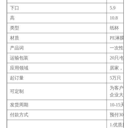
下口
5.9
高
10.8
类型
纸杯
材质
PE淋膜
产品词
一次性杯
运输包装
20只/包
应用领域
居家，
起订量
5万只
为客户免
可定制
企业大
发货周期
10-15天
付款方式
预付30
1.优质