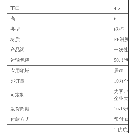
下口
4.5
高
6
类型
纸杯
材质
PE淋膜
产品词
一次性杯
运输包装
50只/包
应用领域
居家，
起订量
10万个
为客户免
可定制
企业大
发货周期
10-15天
付款方式
预付30
1.优质